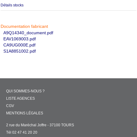
Détails stocks
Documentation fabricant
A9Q14340_document.pdf
EAV1069003.pdf
CA9UG000E.pdf
S1A8851002.pdf
QUI SOMMES-NOUS ?
LISTE AGENCES
CGV
MENTIONS LÉGALES
2 rue du Maréchal Joffre - 37100 TOURS
Tél 02 47 41 20 20