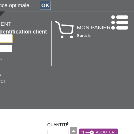
érience optimale.
OK
IENT
MON PANIER
Identification client
0 article
oi
?
E ?
QUANTITÉ