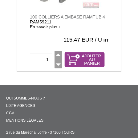
100 COLLIERS A EMBASE RAMTUB 4
RAM59211
En savoir plus +
115,47
EUR / U
HT
QUI SOMMES-NOUS ?
LISTE AGENCES
CGV
MENTIONS LÉGALES
2 rue du Maréchal Joffre - 37100 TOURS