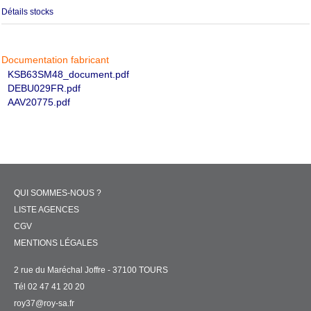
Détails stocks
Documentation fabricant
KSB63SM48_document.pdf
DEBU029FR.pdf
AAV20775.pdf
QUI SOMMES-NOUS ?
LISTE AGENCES
CGV
MENTIONS LÉGALES
2 rue du Maréchal Joffre - 37100 TOURS
Tél 02 47 41 20 20
roy37@roy-sa.fr