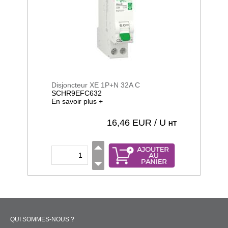
Disjoncteur XE 1P+N 32A C
SCHR9EFC632
En savoir plus +
16,46
EUR / U
HT
QUI SOMMES-NOUS ?