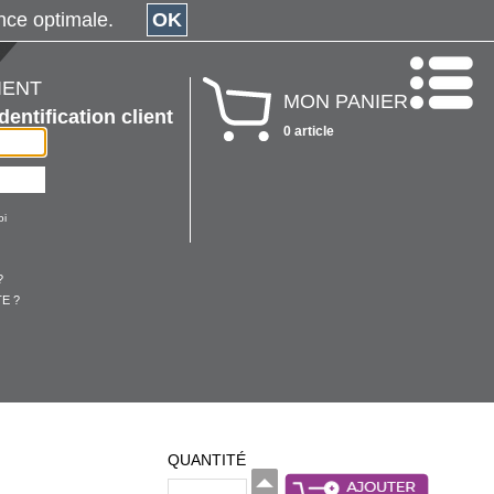
érience optimale.
OK
IENT
MON PANIER
Identification client
0 article
oi
?
E ?
QUANTITÉ