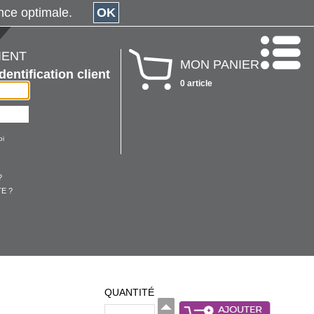
érience optimale.
OK
IENT
MON PANIER
Identification client
0 article
oi
?
E ?
QUANTITÉ