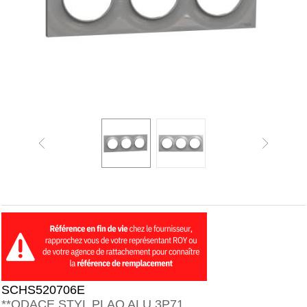
SCHS520706E
**ODACE STYL PLAQ ALU 3P71