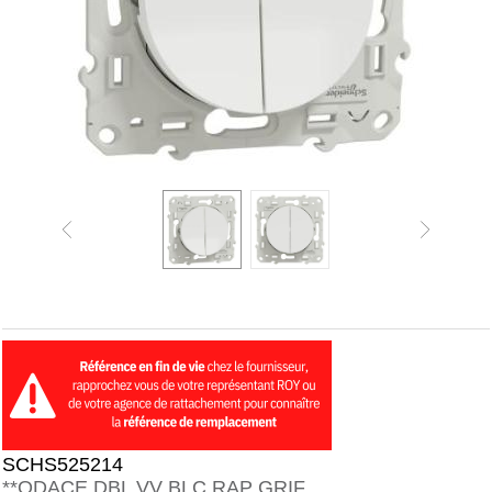
SCHS525214
**ODACE DBL VV BLC RAP GRIF