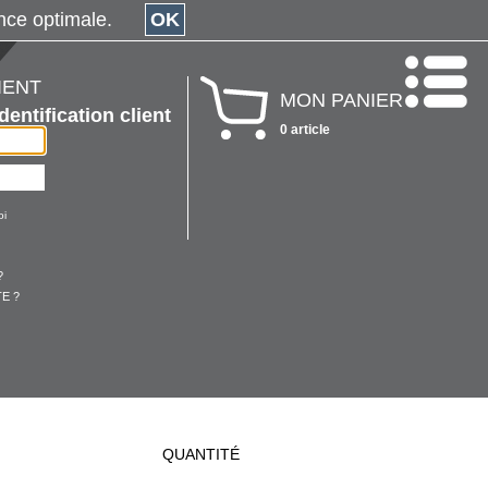
érience optimale.
OK
IENT
MON PANIER
Identification client
0 article
oi
?
E ?
QUANTITÉ