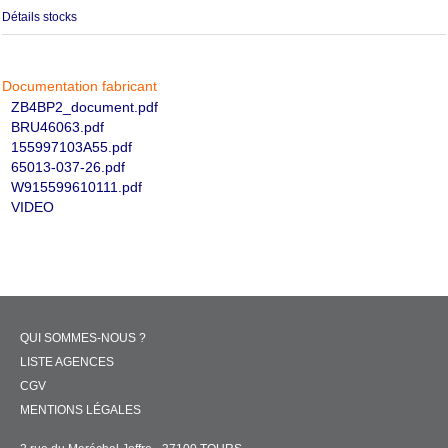
Détails stocks
Documentation fabricant
ZB4BP2_document.pdf
BRU46063.pdf
155997103A55.pdf
65013-037-26.pdf
W915599610111.pdf
VIDEO
QUI SOMMES-NOUS ?
LISTE AGENCES
CGV
MENTIONS LÉGALES