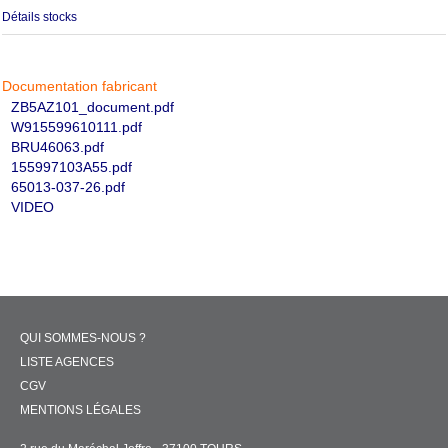
Détails stocks
Documentation fabricant
ZB5AZ101_document.pdf
W915599610111.pdf
BRU46063.pdf
155997103A55.pdf
65013-037-26.pdf
VIDEO
QUI SOMMES-NOUS ?
LISTE AGENCES
CGV
MENTIONS LÉGALES