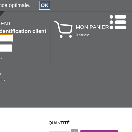
érience optimale.
OK
IENT
MON PANIER
Identification client
0 article
oi
?
E ?
QUANTITÉ