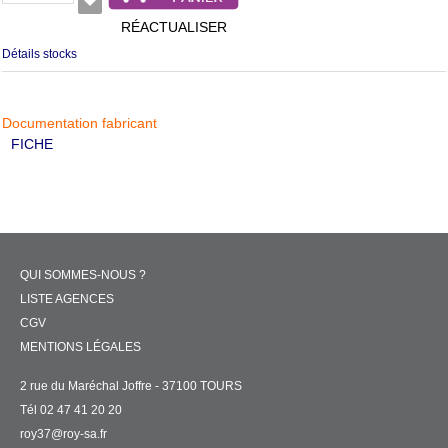
RÉACTUALISER
Détails stocks
Documentation fabricant
FICHE
QUI SOMMES-NOUS ?
LISTE AGENCES
CGV
MENTIONS LÉGALES
2 rue du Maréchal Joffre - 37100 TOURS
Tél 02 47 41 20 20
roy37@roy-sa.fr