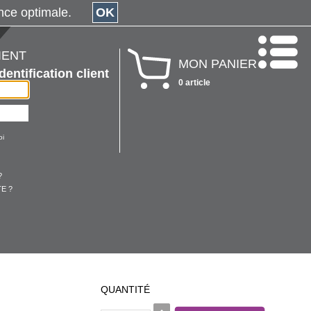
érience optimale.
OK
IENT
MON PANIER
Identification client
0 article
oi
?
E ?
QUANTITÉ