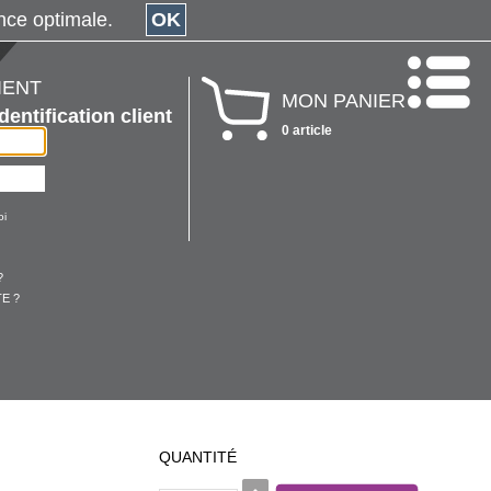
érience optimale.
OK
IENT
MON PANIER
Identification client
0 article
oi
?
E ?
QUANTITÉ