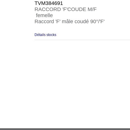
TVM384691
RACCORD 'F'COUDE M/F
femelle
Raccord 'F' mâle coudé 90°/'F'
Détails stocks