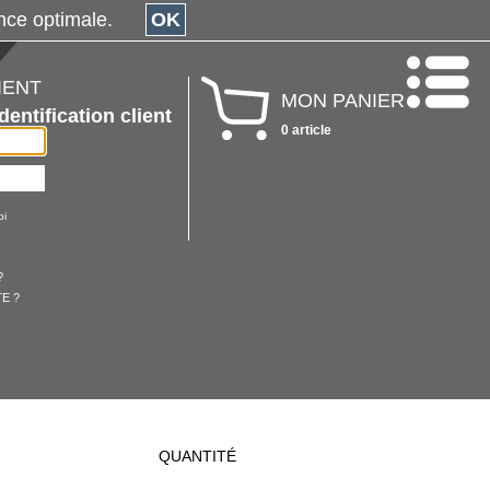
érience optimale.
OK
IENT
MON PANIER
Identification client
0 article
oi
?
E ?
QUANTITÉ