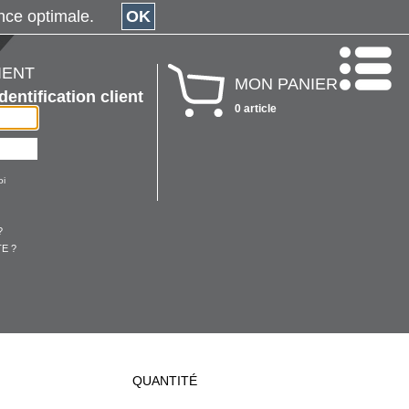
érience optimale.
OK
IENT
MON PANIER
Identification client
0 article
oi
?
E ?
QUANTITÉ