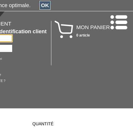
érience optimale.
OK
IENT
MON PANIER
Identification client
0 article
oi
?
E ?
QUANTITÉ