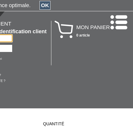
érience optimale.
OK
IENT
MON PANIER
Identification client
0 article
oi
?
E ?
QUANTITÉ