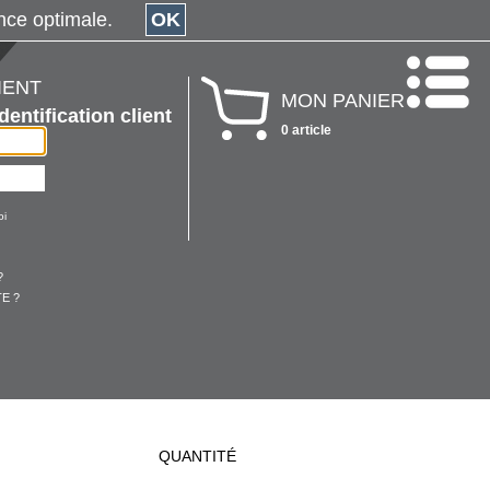
érience optimale.
OK
IENT
MON PANIER
Identification client
0 article
oi
?
E ?
QUANTITÉ