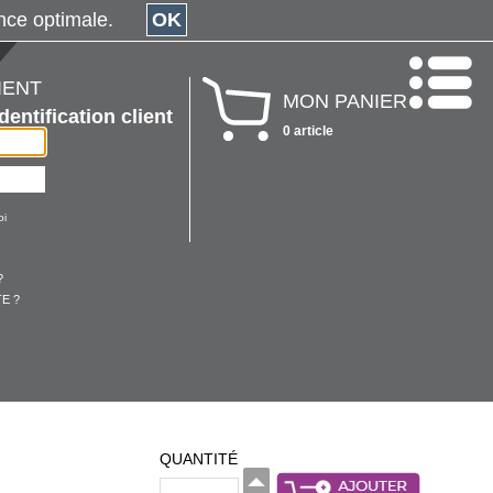
érience optimale.
OK
IENT
MON PANIER
Identification client
0 article
oi
?
E ?
QUANTITÉ