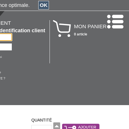
érience optimale.
OK
IENT
MON PANIER
Identification client
0 article
oi
?
E ?
QUANTITÉ