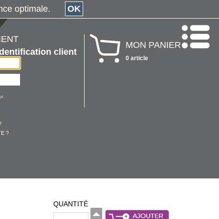
érience optimale.
OK
IENT
MON PANIER
Identification client
0 article
oi
?
E ?
QUANTITÉ