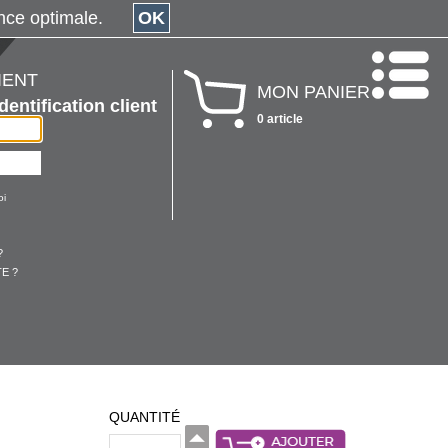
érience optimale.
OK
IENT
MON PANIER
Identification client
0 article
oi
?
E ?
QUANTITÉ