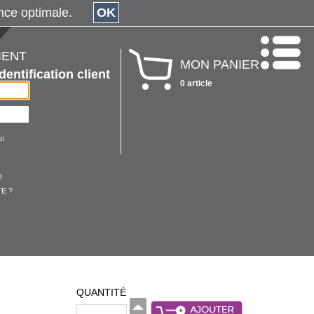
érience optimale.
OK
IENT
MON PANIER
Identification client
0 article
oi
?
E ?
QUANTITÉ