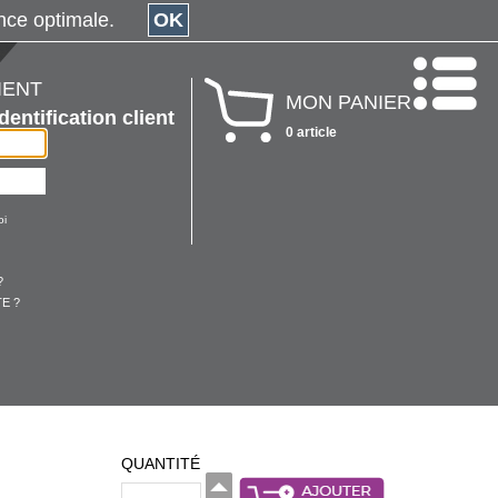
érience optimale.
OK
IENT
MON PANIER
Identification client
0 article
oi
?
E ?
QUANTITÉ