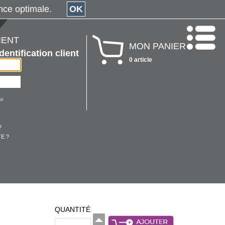
érience optimale.
OK
IENT
MON PANIER
Identification client
0 article
oi
?
E ?
QUANTITÉ