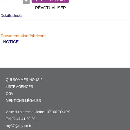
RÉACTUALISER
Détails stocks
Documentation fabricant
NOTICE
QUI SOMMES-NOUS ?
LISTE AGENCES
CGV
MENTIONS LÉGALES
2 rue du Maréchal Joffre - 37100 TOURS
Tél 02 47 41 20 20
roy37@roy-sa.fr