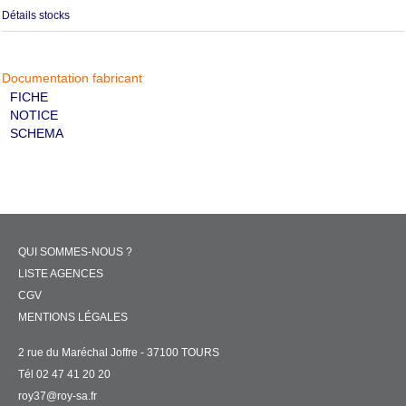
Détails stocks
Documentation fabricant
FICHE
NOTICE
SCHEMA
QUI SOMMES-NOUS ?
LISTE AGENCES
CGV
MENTIONS LÉGALES
2 rue du Maréchal Joffre - 37100 TOURS
Tél 02 47 41 20 20
roy37@roy-sa.fr