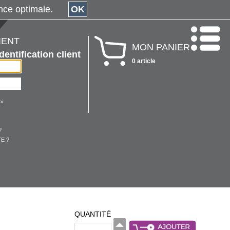
érience optimale.
OK
IENT
MON PANIER
Identification client
0 article
oi
?
E ?
QUANTITÉ