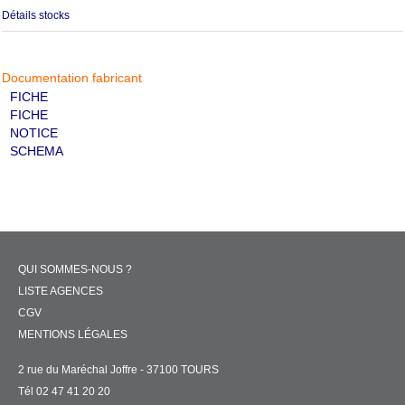
Détails stocks
Documentation fabricant
FICHE
FICHE
NOTICE
SCHEMA
QUI SOMMES-NOUS ?
LISTE AGENCES
CGV
MENTIONS LÉGALES
2 rue du Maréchal Joffre - 37100 TOURS
Tél 02 47 41 20 20