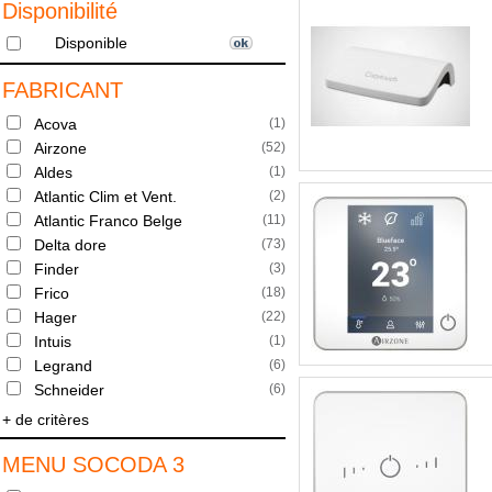
Disponibilité
Disponible
FABRICANT
Acova
(
1
)
Airzone
(
52
)
Aldes
(
1
)
Atlantic Clim et Vent.
(
2
)
Atlantic Franco Belge
(
11
)
Delta dore
(
73
)
Finder
(
3
)
Frico
(
18
)
Hager
(
22
)
Intuis
(
1
)
Legrand
(
6
)
Schneider
(
6
)
+ de critères
MENU SOCODA 3