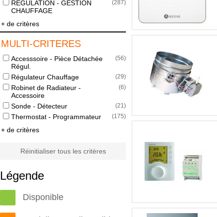
REGULATION - GESTION
(
287
)
CHAUFFAGE
+ de critères
MULTI-CRITERES
Accesssoire - Pièce Détachée
(
56
)
Régul.
Régulateur Chauffage
(
29
)
Robinet de Radiateur -
(
6
)
Accessoire
Sonde - Détecteur
(
21
)
Thermostat - Programmateur
(
175
)
+ de critères
Réinitialiser tous les critères
Légende
Disponible