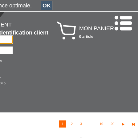
érience optimale.
OK
IENT
MON PANIER
Identification client
0 article
oi
?
E ?
1
2
3
...
10
20