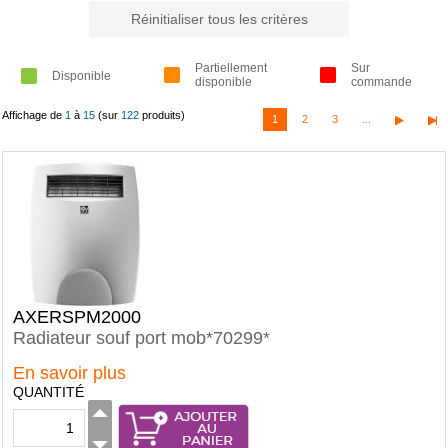
Réinitialiser tous les critères
Partiellement
Sur
Disponible
disponible
commande
Affichage de
1
à
15
(sur
122
produits)
1
2
3
...
AXERSPM2000
Radiateur souf port mob*70299*
En savoir plus
QUANTITÉ