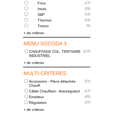
Frico
(
17
)
Intuis
(
26
)
S&P
(
14
)
Thermor
(
23
)
Tresco
(
5
)
+ de critères
MENU SOCODA 3
CHAUFFAGE COL. TERTIAIRE
(
122
)
INDUSTRIEL
+ de critères
MULTI-CRITERES
Accessoire - Pièce détachée
(
21
)
Chauff.
Câble Chauffant - Autorégulant
(
17
)
Emetteur
(
45
)
Régulation
(
27
)
+ de critères