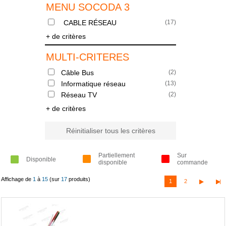
MENU SOCODA 3
CABLE RÉSEAU
(
17
)
+ de critères
MULTI-CRITERES
Câble Bus
(
2
)
Informatique réseau
(
13
)
Réseau TV
(
2
)
+ de critères
Réinitialiser tous les critères
Partiellement
Sur
Disponible
disponible
commande
Affichage de
1
à
15
(sur
17
produits)
1
2