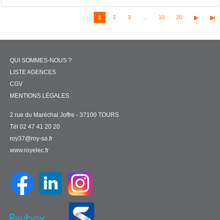
1
2
3
...
10
20
QUI SOMMES-NOUS ?
LISTE AGENCES
CGV
MENTIONS LÉGALES
2 rue du Maréchal Joffre - 37100 TOURS
Tél 02 47 41 20 20
roy37@roy-sa.fr
www.royelec.fr