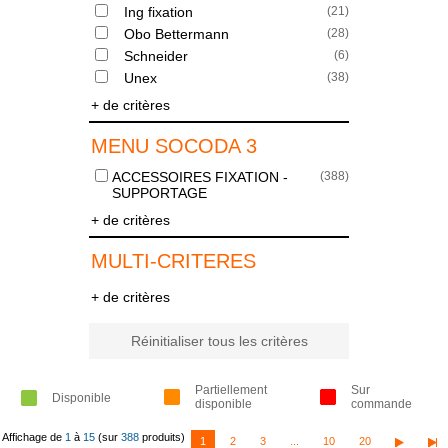
Ing fixation
(
21
)
Obo Bettermann
(
28
)
Schneider
(
6
)
Unex
(
38
)
+ de critères
MENU SOCODA 3
ACCESSOIRES FIXATION -
(
388
)
SUPPORTAGE
+ de critères
MULTI-CRITERES
+ de critères
Réinitialiser tous les critères
Partiellement
Sur
Disponible
disponible
commande
Affichage de
1
à
15
(sur
388
produits)
1
2
3
...
10
20