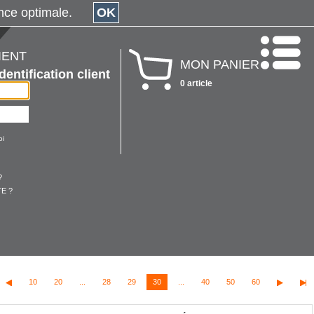
érience optimale.
OK
IENT
MON PANIER
Identification client
0 article
oi
?
E ?
10
20
...
28
29
30
...
40
50
60