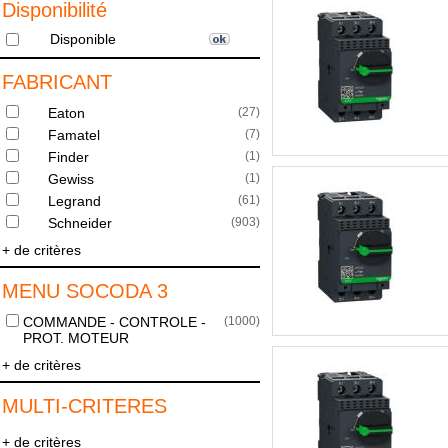
Disponibilité
Disponible
FABRICANT
Eaton
(
27
)
Famatel
(
7
)
Finder
(
1
)
Gewiss
(
1
)
Legrand
(
61
)
Schneider
(
903
)
+ de critères
MENU SOCODA 3
COMMANDE - CONTROLE -
(
1000
)
PROT. MOTEUR
+ de critères
MULTI-CRITERES
+ de critères