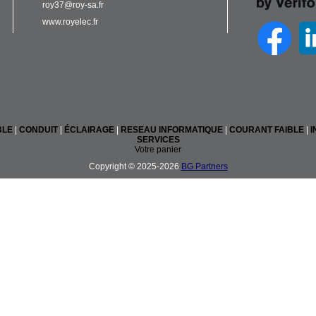
roy37@roy-sa.fr
www.royelec.fr
BLE
|
CONDUIT
|
ÉCLAIRAGE
|
RESEAU INFORMATIQUE
|
COURANT FAIBLE
|
I
SERVICES
Votre panier
Copyright © 2025-2026
BG Partners