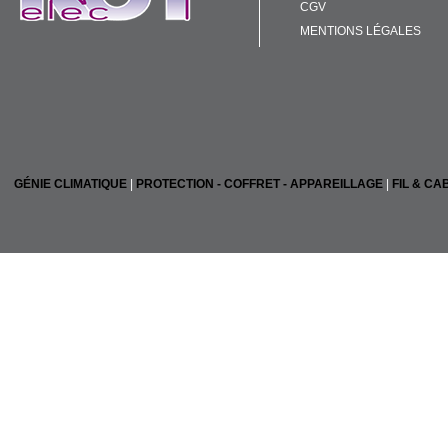
CGV
MENTIONS LÉGALES
GÉNIE CLIMATIQUE
|
PROTECTION - COFFRET - APPAREILLAGE
|
FIL & CA