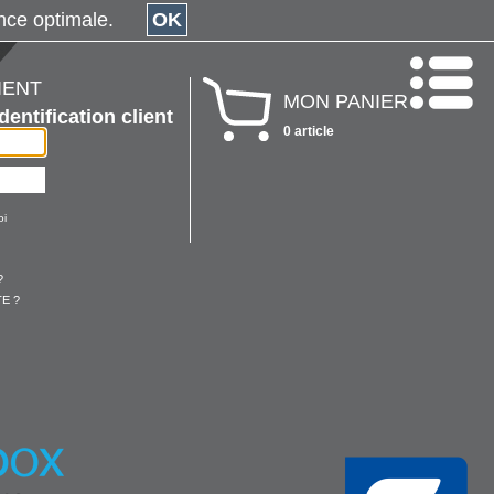
érience optimale.
OK
IENT
MON PANIER
Identification client
0 article
oi
?
E ?