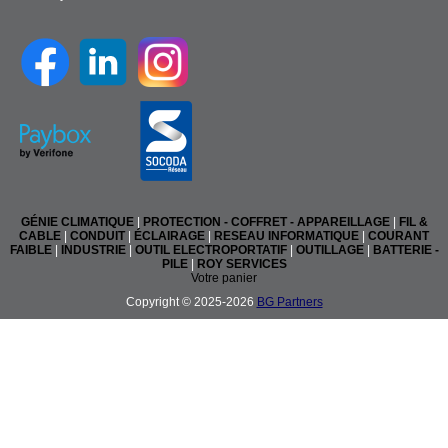
GÉNIE CLIMATIQUE
|
PROTECTION - COFFRET - APPAREILLAGE
|
FIL &
CABLE
|
CONDUIT
|
ÉCLAIRAGE
|
RESEAU INFORMATIQUE
|
COURANT
FAIBLE
|
INDUSTRIE
|
OUTIL ELECTROPORTATIF
|
OUTILLAGE
|
BATTERIE -
PILE
|
ROY SERVICES
Votre panier
Copyright © 2025-2026
BG Partners