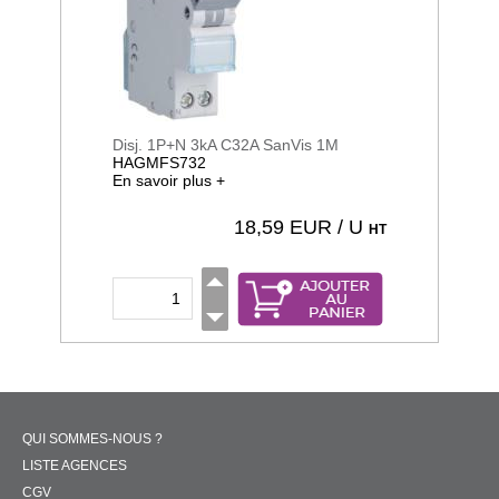
Disj. 1P+N 3kA C32A SanVis 1M
HAGMFS732
En savoir plus +
18,59
EUR / U
HT
QUI SOMMES-NOUS ?
LISTE AGENCES
CGV