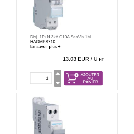
Disj. 1P+N 3kA C10A SanVis 1M
HAGMFS710
En savoir plus +
13,03
EUR / U
HT