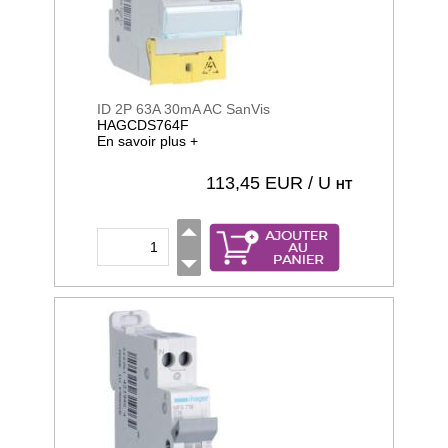
ID 2P 63A 30mA AC SanVis
HAGCDS764F
En savoir plus +
113,45
EUR / U
HT