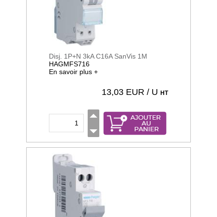
Disj. 1P+N 3kA C16A SanVis 1M
HAGMFS716
En savoir plus +
13,03
EUR / U
HT