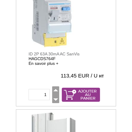
ID 2P 63A 30mA AC SanVis
HAGCDS764F
En savoir plus +
113,45
EUR / U
HT