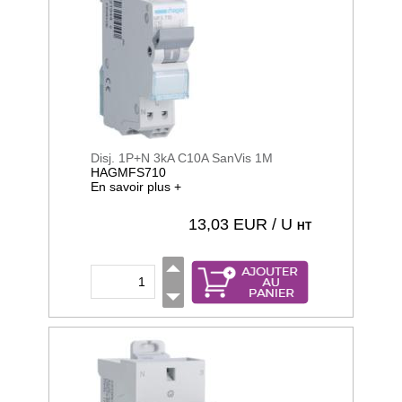
Disj. 1P+N 3kA C10A SanVis 1M
HAGMFS710
En savoir plus +
13,03
EUR / U
HT