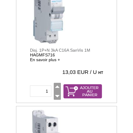
Disj. 1P+N 3kA C16A SanVis 1M
HAGMFS716
En savoir plus +
13,03
EUR / U
HT