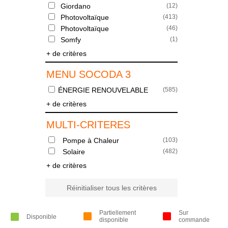
Giordano
(
12
)
Photovoltaïque
(
413
)
Photovoltaïque
(
46
)
Somfy
(
1
)
+ de critères
MENU SOCODA 3
ÉNERGIE RENOUVELABLE
(
585
)
+ de critères
MULTI-CRITERES
Pompe à Chaleur
(
103
)
Solaire
(
482
)
+ de critères
Réinitialiser tous les critères
Partiellement
Sur
Disponible
disponible
commande