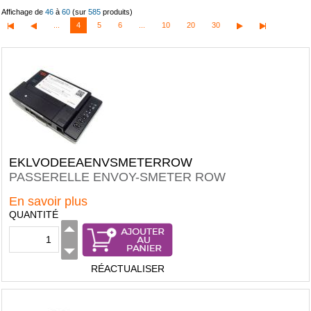
Affichage de
46
à
60
(sur
585
produits)
...
4
5
6
...
10
20
30
EKLVODEEAENVSMETERROW
PASSERELLE ENVOY-SMETER ROW
En savoir plus
QUANTITÉ
RÉACTUALISER