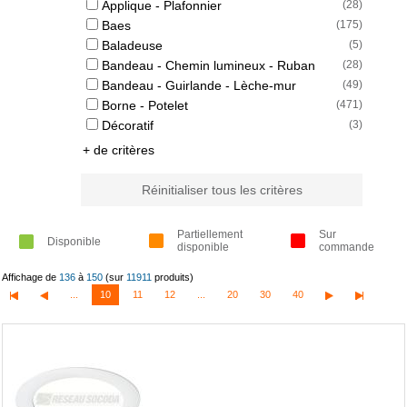
Applique - Plafonnier
(
28
)
Baes
(
175
)
Baladeuse
(
5
)
Bandeau - Chemin lumineux - Ruban
(
28
)
Bandeau - Guirlande - Lèche-mur
(
49
)
Borne - Potelet
(
471
)
Décoratif
(
3
)
+ de critères
Réinitialiser tous les critères
Partiellement
Sur
Disponible
disponible
commande
Affichage de
136
à
150
(sur
11911
produits)
...
10
11
12
...
20
30
40