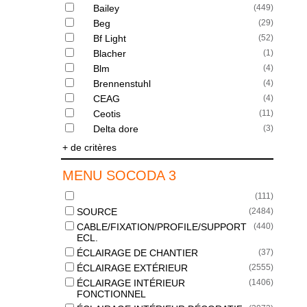
Bailey
(
449
)
Beg
(
29
)
Bf Light
(
52
)
Blacher
(
1
)
Blm
(
4
)
Brennenstuhl
(
4
)
CEAG
(
4
)
Ceotis
(
11
)
Delta dore
(
3
)
+ de critères
MENU SOCODA 3
(
111
)
SOURCE
(
2484
)
CABLE/FIXATION/PROFILE/SUPPORT
(
440
)
ECL.
ÉCLAIRAGE DE CHANTIER
(
37
)
ÉCLAIRAGE EXTÉRIEUR
(
2555
)
ÉCLAIRAGE INTÉRIEUR
(
1406
)
FONCTIONNEL