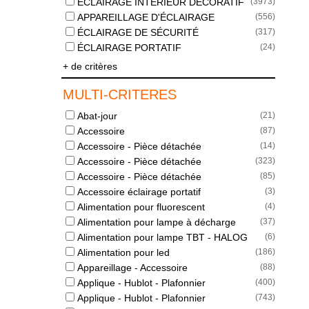
ÉCLAIRAGE INTÉRIEUR DÉCORATIF
(
3973
)
APPAREILLAGE D'ÉCLAIRAGE
(
556
)
ÉCLAIRAGE DE SÉCURITÉ
(
317
)
ÉCLAIRAGE PORTATIF
(
24
)
+ de critères
MULTI-CRITERES
Abat-jour
(
21
)
Accessoire
(
87
)
Accessoire - Pièce détachée
(
14
)
Accessoire - Pièce détachée
(
323
)
Accessoire - Pièce détachée
(
85
)
Accessoire éclairage portatif
(
3
)
Alimentation pour fluorescent
(
4
)
Alimentation pour lampe à décharge
(
37
)
Alimentation pour lampe TBT - HALOG
(
6
)
Alimentation pour led
(
186
)
Appareillage - Accessoire
(
88
)
Applique - Hublot - Plafonnier
(
400
)
Applique - Hublot - Plafonnier
(
743
)