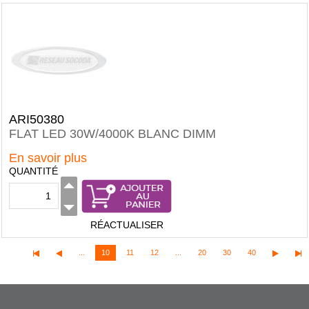
ARI50380
FLAT LED 30W/4000K BLANC DIMM
En savoir plus
QUANTITÉ
RÉACTUALISER
...
10
11
12
...
20
30
40