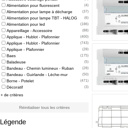
Alimentation pour fluorescent
(
4
)
Alimentation pour lampe à décharge
(
37
)
Alimentation pour lampe TBT - HALOG
(
6
)
Alimentation pour led
(
186
)
Appareillage - Accessoire
(
88
)
Applique - Hublot - Plafonnier
(
400
)
Applique - Hublot - Plafonnier
(
743
)
Applique - Plafonnier
(
28
)
Baes
(
175
)
Baladeuse
(
5
)
Bandeau - Chemin lumineux - Ruban
(
28
)
Bandeau - Guirlande - Lèche-mur
(
50
)
Borne - Potelet
(
471
)
Décoratif
(
3
)
+ de critères
Réinitialiser tous les critères
Légende