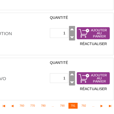
QUANTITÉ
UTION
RÉACTUALISER
QUANTITÉ
EVO
RÉACTUALISER
760
770
780
...
790
791
792
...