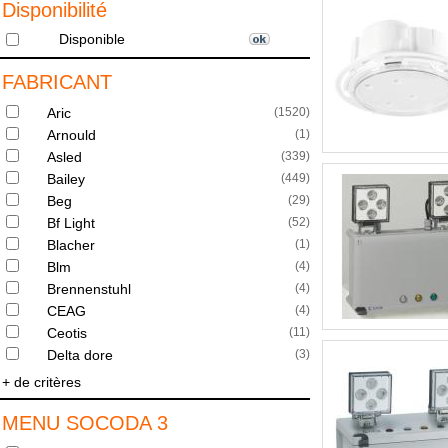
Disponibilité
Disponible
FABRICANT
Aric
(
1520
)
Arnould
(
1
)
Asled
(
339
)
Bailey
(
449
)
Beg
(
29
)
Bf Light
(
52
)
Blacher
(
1
)
Blm
(
4
)
Brennenstuhl
(
4
)
CEAG
(
4
)
Ceotis
(
11
)
Delta dore
(
3
)
+ de critères
MENU SOCODA 3