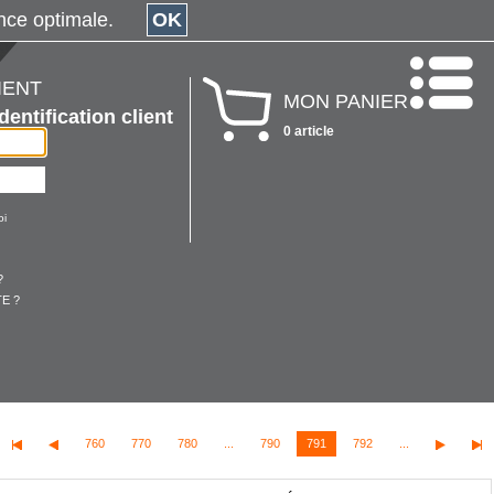
érience optimale.
OK
IENT
MON PANIER
Identification client
0 article
oi
?
E ?
760
770
780
...
790
791
792
...