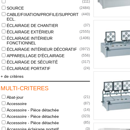
(
111
)
SOURCE
(
2484
)
CABLE/FIXATION/PROFILE/SUPPORT
(
440
)
ECL.
ÉCLAIRAGE DE CHANTIER
(
37
)
ÉCLAIRAGE EXTÉRIEUR
(
2555
)
ÉCLAIRAGE INTÉRIEUR
(
1406
)
FONCTIONNEL
ÉCLAIRAGE INTÉRIEUR DÉCORATIF
(
3972
)
APPAREILLAGE D'ÉCLAIRAGE
(
556
)
ÉCLAIRAGE DE SÉCURITÉ
(
317
)
ÉCLAIRAGE PORTATIF
(
24
)
+ de critères
MULTI-CRITERES
Abat-jour
(
21
)
Accessoire
(
87
)
Accessoire - Pièce détachée
(
14
)
Accessoire - Pièce détachée
(
323
)
Accessoire - Pièce détachée
(
85
)
Accessoire éclairage portatif
(
3
)