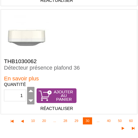
RÉACTUALISER
THB1030062
Détecteur présence plafond 36
En savoir plus
QUANTITÉ
RÉACTUALISER
10
20
...
28
29
30
...
40
50
60