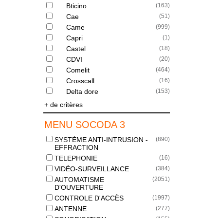
Bticino
(
163
)
Cae
(
51
)
Came
(
999
)
Capri
(
1
)
Castel
(
18
)
CDVI
(
20
)
Comelit
(
464
)
Crosscall
(
16
)
Delta dore
(
153
)
+ de critères
MENU SOCODA 3
SYSTÈME ANTI-INTRUSION -
(
890
)
EFFRACTION
TELEPHONIE
(
16
)
VIDÉO-SURVEILLANCE
(
384
)
AUTOMATISME
(
2051
)
D'OUVERTURE
CONTROLE D'ACCÈS
(
1997
)
ANTENNE
(
277
)