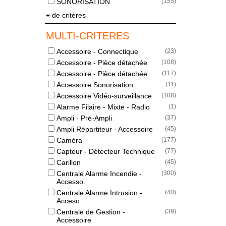
SONORISATION
(
155
)
+ de critères
MULTI-CRITERES
Accessoire - Connectique
(
23
)
Accessoire - Pièce détachée
(
108
)
Accessoire - Pièce détachée
(
117
)
Accessoire Sonorisation
(
11
)
Accessoire Vidéo-surveillance
(
108
)
Alarme Filaire - Mixte - Radio
(
1
)
Ampli - Pré-Ampli
(
37
)
Ampli Répartiteur - Accessoire
(
45
)
Caméra
(
177
)
Capteur - Détecteur Technique
(
77
)
Carillon
(
45
)
Centrale Alarme Incendie -
(
300
)
Accesso.
Centrale Alarme Intrusion -
(
40
)
Acceso.
Centrale de Gestion -
(
39
)
Accessoire