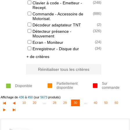
Clavier à code - Emetteur -
(
248
)
Recept.
Commande - Accessoire de
(
886
)
Motorisat.
Décodeur adaptateur TNT
(
2
)
Détecteur présence -
(
326
)
Mouvement
Ecran - Moniteur
(
24
)
Enregistreur - Disque dur
(
34
)
+ de critères
Réinitialiser tous les critères
Partiellement
Sur
Disponible
disponible
commande
Affichage de
436
à
450
(sur
5673
produits)
10
20
...
28
29
30
...
40
50
60