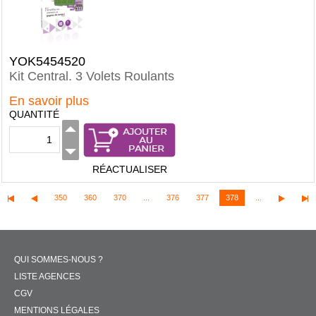
YOK5454520
Kit Central. 3 Volets Roulants
En savoir plus
QUANTITÉ
RÉACTUALISER
350
360
370
...
376
377
378
...
QUI SOMMES-NOUS ?
LISTE AGENCES
CGV
MENTIONS LÉGALES