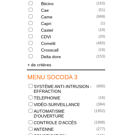
Bticino
(
163
)
Cae
(
51
)
Came
(
999
)
Capri
(
1
)
Castel
(
18
)
CDVI
(
20
)
Comelit
(
465
)
Crosscall
(
16
)
Delta dore
(
153
)
+ de critères
MENU SOCODA 3
SYSTÈME ANTI-INTRUSION -
(
890
)
EFFRACTION
TELEPHONIE
(
16
)
VIDÉO-SURVEILLANCE
(
384
)
AUTOMATISME
(
1952
)
D'OUVERTURE
CONTROLE D'ACCÈS
(
1998
)
ANTENNE
(
277
)