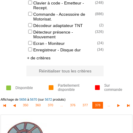
Clavier à code - Emetteur -
(
248
)
Recept.
Commande - Accessoire de
(
886
)
Motorisat.
Décodeur adaptateur TNT
(
2
)
Détecteur présence -
(
326
)
Mouvement
Ecran - Moniteur
(
24
)
Enregistreur - Disque dur
(
34
)
+ de critères
Réinitialiser tous les critères
Partiellement
Sur
Disponible
disponible
commande
Affichage de
5656
à
5670
(sur
5672
produits)
350
360
370
...
376
377
378
...