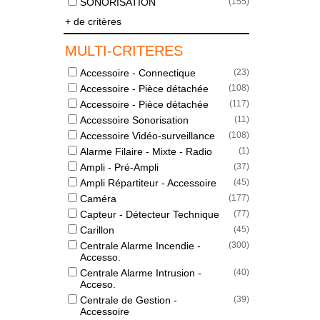
SONORISATION
(
155
)
+ de critères
MULTI-CRITERES
Accessoire - Connectique
(
23
)
Accessoire - Pièce détachée
(
108
)
Accessoire - Pièce détachée
(
117
)
Accessoire Sonorisation
(
11
)
Accessoire Vidéo-surveillance
(
108
)
Alarme Filaire - Mixte - Radio
(
1
)
Ampli - Pré-Ampli
(
37
)
Ampli Répartiteur - Accessoire
(
45
)
Caméra
(
177
)
Capteur - Détecteur Technique
(
77
)
Carillon
(
45
)
Centrale Alarme Incendie -
(
300
)
Accesso.
Centrale Alarme Intrusion -
(
40
)
Acceso.
Centrale de Gestion -
(
39
)
Accessoire