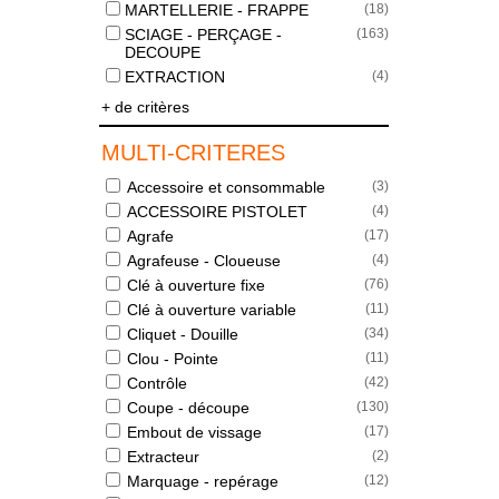
MARTELLERIE - FRAPPE
(
18
)
SCIAGE - PERÇAGE -
(
163
)
DECOUPE
EXTRACTION
(
4
)
+ de critères
MULTI-CRITERES
Accessoire et consommable
(
3
)
ACCESSOIRE PISTOLET
(
4
)
Agrafe
(
17
)
Agrafeuse - Cloueuse
(
4
)
Clé à ouverture fixe
(
76
)
Clé à ouverture variable
(
11
)
Cliquet - Douille
(
34
)
Clou - Pointe
(
11
)
Contrôle
(
42
)
Coupe - découpe
(
130
)
Embout de vissage
(
17
)
Extracteur
(
2
)
Marquage - repérage
(
12
)