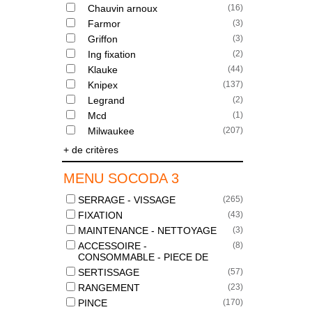
Chauvin arnoux
(
16
)
Farmor
(
3
)
Griffon
(
3
)
Ing fixation
(
2
)
Klauke
(
44
)
Knipex
(
137
)
Legrand
(
2
)
Mcd
(
1
)
Milwaukee
(
207
)
+ de critères
MENU SOCODA 3
SERRAGE - VISSAGE
(
265
)
FIXATION
(
43
)
MAINTENANCE - NETTOYAGE
(
3
)
ACCESSOIRE -
(
8
)
CONSOMMABLE - PIECE DE
SERTISSAGE
(
57
)
RANGEMENT
(
23
)
PINCE
(
170
)