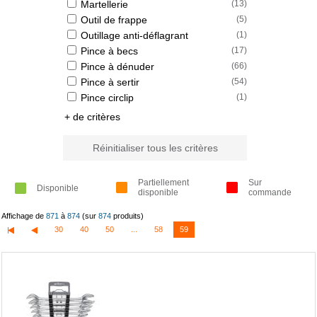
Martellerie
(
13
)
Outil de frappe
(
5
)
Outillage anti-déflagrant
(
1
)
Pince à becs
(
17
)
Pince à dénuder
(
66
)
Pince à sertir
(
54
)
Pince circlip
(
1
)
+ de critères
Réinitialiser tous les critères
Partiellement
Sur
Disponible
disponible
commande
Affichage de
871
à
874
(sur
874
produits)
30
40
50
...
58
59