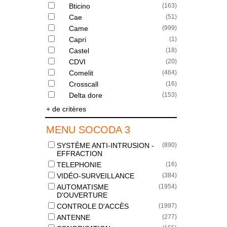
Bticino
(
163
)
Cae
(
51
)
Came
(
999
)
Capri
(
1
)
Castel
(
18
)
CDVI
(
20
)
Comelit
(
464
)
Crosscall
(
16
)
Delta dore
(
153
)
+ de critères
MENU SOCODA 3
SYSTÈME ANTI-INTRUSION -
(
890
)
EFFRACTION
TELEPHONIE
(
16
)
VIDÉO-SURVEILLANCE
(
384
)
AUTOMATISME
(
1954
)
D'OUVERTURE
CONTROLE D'ACCÈS
(
1997
)
ANTENNE
(
277
)