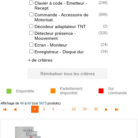
Clavier à code - Emetteur -
(
248
)
Recept.
Commande - Accessoire de
(
886
)
Motorisat.
Décodeur adaptateur TNT
(
2
)
Détecteur présence -
(
326
)
Mouvement
Ecran - Moniteur
(
24
)
Enregistreur - Disque dur
(
34
)
+ de critères
Réinitialiser tous les critères
Partiellement
Sur
Disponible
disponible
commande
Affichage de
46
à
60
(sur
5673
produits)
...
4
5
6
...
10
20
30