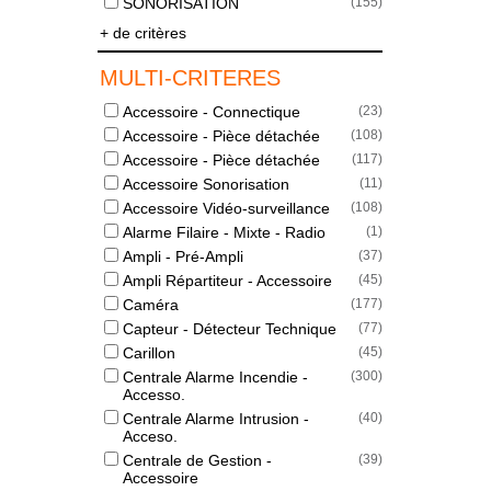
SONORISATION
(
155
)
+ de critères
MULTI-CRITERES
Accessoire - Connectique
(
23
)
Accessoire - Pièce détachée
(
108
)
Accessoire - Pièce détachée
(
117
)
Accessoire Sonorisation
(
11
)
Accessoire Vidéo-surveillance
(
108
)
Alarme Filaire - Mixte - Radio
(
1
)
Ampli - Pré-Ampli
(
37
)
Ampli Répartiteur - Accessoire
(
45
)
Caméra
(
177
)
Capteur - Détecteur Technique
(
77
)
Carillon
(
45
)
Centrale Alarme Incendie -
(
300
)
Accesso.
Centrale Alarme Intrusion -
(
40
)
Acceso.
Centrale de Gestion -
(
39
)
Accessoire