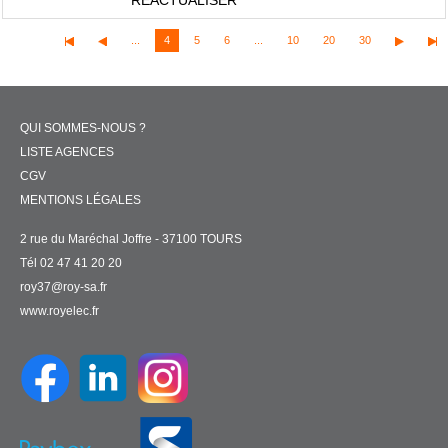
RÉACTUALISER
...
4
5
6
...
10
20
30
QUI SOMMES-NOUS ?
LISTE AGENCES
CGV
MENTIONS LÉGALES
2 rue du Maréchal Joffre - 37100 TOURS
Tél 02 47 41 20 20
roy37@roy-sa.fr
www.royelec.fr